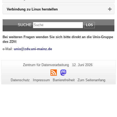
Button
klicken,
Bitte
Verbindung zu Linux herstellen
um
Button
Inhalt
klicken,
zu
um
erweitern
SUCHE
Inhalt
LOS
bzw.
zu
zu
erweitern
reduzieren
bzw.
Bei weiteren Fragen wenden Sie sich bitte direkt an die Unix-Gruppe
zu
des ZDV:
reduzieren
e-Mail:
unix@zdv.uni-mainz.de
Zusätzliche
Seiten-
Letzte
Zentrum für Datenverarbeitung
12. Juni 2026
Name:
Aktualisierung:
Informationen
RSS
Mastodon
zu
Datenschutz
Impressum
Barrierefreiheit
Zum Seitenanfang
dieser
Seite