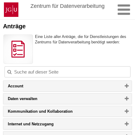
Zum
Johannes
Zentrum für Datenverarbeitung
Inhalt
Gutenberg-
springen
Universität
Mainz
Anträge
Eine Liste aller Anträge, die für Dienstleistungen des
Zentrums für Datenverarbeitung benötigt werden:
Bitte
Account
Button
klicken,
Bitte
Daten verwalten
um
Button
Inhalt
klicken,
zu
Bitte
Kommunikation und Kollaboration
um
erweitern
Button
Inhalt
bzw.
klicken,
zu
zu
Bitte
Internet und Netzzugang
um
erweitern
reduzieren
Button
Inhalt
bzw.
klicken,
zu
zu