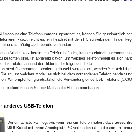
rtliche nicht bekannt ist, können Sie ihn bei der ZDV-Hotline erfragen (
hotl
-Account eine Telefonnummer zugeordnet ist, können Sie grundsätzlich sc
lefonieren - dazu reicht es, ein Headset mit dem PC zu verbinden. In der Rege
cht und ist häufig auch bereits vorhanden.
neuen Arbeitsplatz bereits ein Telefon befindet, kann es einfach übernommen
zu beachten sind, ist abhängig davon, um welches Telefonmodell es sich hande
Sie das Telefon anhand der Bilder in der folgenden Liste.
on nicht übernommen, sondern getauscht werden soll, wenden Sie sich bitte p
 Sie an, um welches Modell es sich bei dem vorhandenen Telefon handelt und
en. Wir empfehlen grundsätzlich die Verwendung eines USB-Telefons (CX300
he Telefone können Sie per Mail an die Hotline beantragen.
r anderes USB-Telefon
Der einfachste Fall liegt vor, wenn Sie ein Telefon haben, dass
ausschlie
USB-Kabel
mit Ihrem Arbeitsplatz-PC verbunden ist. In diesem Fall brau