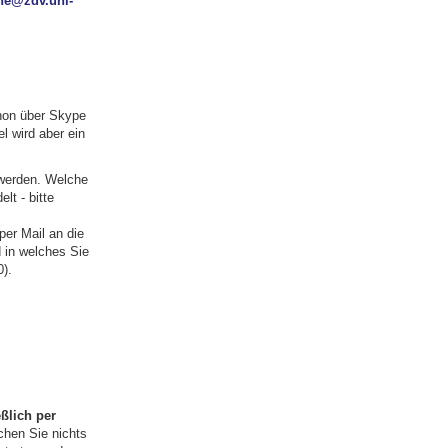
ine@zdv.uni-
hon über Skype
l wird aber ein
 werden. Welche
lt - bitte
er Mail an die
 in welches Sie
).
ßlich per
chen Sie nichts