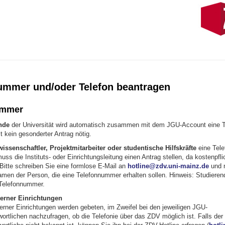
ummer und/oder Telefon beantragen
ummer
nde
der Universität wird automatisch zusammen mit dem JGU-Account eine 
st kein gesonderter Antrag nötig.
issenschaftler, Projektmitarbeiter oder studentische Hilfskräfte
eine Tel
muss die Instituts- oder Einrichtungsleitung einen Antrag stellen, da kostenpfl
 Bitte schreiben Sie eine formlose E-Mail an
hotline@zdv.uni-mainz.de
und 
men der Person, die eine Telefonnummer erhalten sollen. Hinweis: Studiere
 Telefonnummer.
terner Einrichtungen
erner Einrichtungen werden gebeten, im Zweifel bei den jeweiligen JGU-
ortlichen nachzufragen, ob die Telefonie über das ZDV möglich ist. Falls der