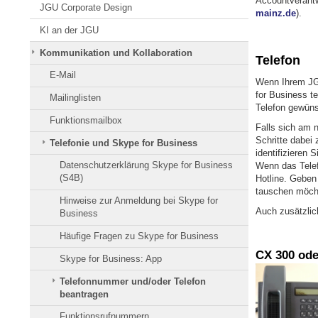
Accountverantwo
JGU Corporate Design
mainz.de
).
KI an der JGU
Kommunikation und Kollaboration
Telefon
E-Mail
Wenn Ihrem JGU
for Business te
Mailinglisten
Telefon gewüns
Funktionsmailbox
Falls sich am 
Schritte dabei 
Telefonie und Skype for Business
identifizieren 
Datenschutzerklärung Skype for Business
Wenn das Telef
(S4B)
Hotline. Geben
tauschen möcht
Hinweise zur Anmeldung bei Skype for
Auch zusätzlic
Business
Häufige Fragen zu Skype for Business
CX 300 ode
Skype for Business: App
Telefonnummer und/oder Telefon
beantragen
Funktionsrufnummern