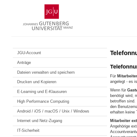
Zum
Johannes
Inhalt
Gutenberg-
springen
Universität
Mainz
Telefonn
JGU-Account
Anträge
Telefonn
Dateien verwalten und speichern
Für
Mitarbeite
angelegt - es i
Drucken und Kopieren
Wenn für
Gastw
E-Learning und E-Klausuren
benötigt wird, 
betroffen sind.
High Performance Computing
den Benutzerna
Android / iOS / macOS / Unix / Windows
erhalten keine
Mitarbeiter ex
Internet und Netz-Zugang
Angehörige ext
IT-Sicherheit
Accountverantw