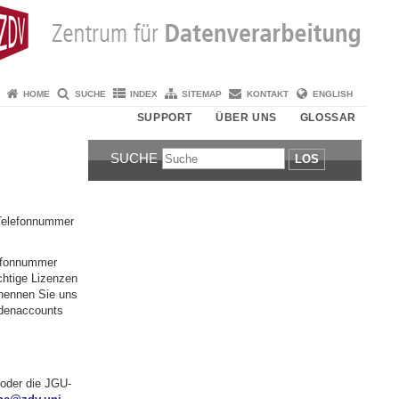
HOME
SUCHE
INDEX
SITEMAP
KONTAKT
ENGLISH
SUPPORT
ÜBER UNS
GLOSSAR
SUCHE
LOS
Telefonnummer
efonnummer
ichtige Lizenzen
nennen Sie uns
ndenaccounts
 oder die JGU-