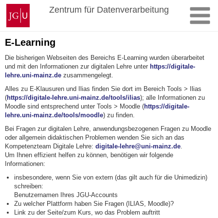
Zum
Johannes
Zentrum für Datenverarbeitung
Inhalt
Gutenberg-
springen
Universität
Mainz
E-Learning
Die bisherigen Webseiten des Bereichs E-Learning wurden überarbeitet
und mit den Informationen zur digitalen Lehre unter
https://digitale-
lehre.uni-mainz.de
zusammengelegt.
Alles zu E-Klausuren und Ilias finden Sie dort im Bereich Tools > Ilias
(
https://digitale-lehre.uni-mainz.de/tools/ilias
); alle Informationen zu
Moodle sind entsprechend unter Tools > Moodle (
https://digitale-
lehre.uni-mainz.de/tools/moodle
) zu finden.
Bei Fragen zur digitalen Lehre, anwendungsbezogenen Fragen zu Moodle
oder allgemein didaktischen Problemen wenden Sie sich an das
Kompetenzteam Digitale Lehre:
digitale-lehre@uni-mainz.de
.
Um Ihnen effizient helfen zu können, benötigen wir folgende
Informationen:
insbesondere, wenn Sie von extern (das gilt auch für die Unimedizin)
schreiben:
Benutzernamen Ihres JGU-Accounts
Zu welcher Plattform haben Sie Fragen (ILIAS, Moodle)?
Link zu der Seite/zum Kurs, wo das Problem auftritt