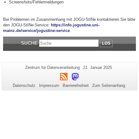
Screenshots/Fehlermeldungen
Bei Problemen im Zusammenhang mit JOGU-StINe kontaktieren Sie bitte
den JOGU-StINe-Service:
https://info.jogustine.uni-
mainz.de/service/jogustine-service
.
SUCHE
LOS
Zusätzliche
Seiten-
Letzte
Zentrum für Datenverarbeitung
21. Januar 2025
Name:
Aktualisierung:
Informationen
RSS
Mastodon
zu
Datenschutz
Impressum
Barrierefreiheit
Zum Seitenanfang
dieser
Seite