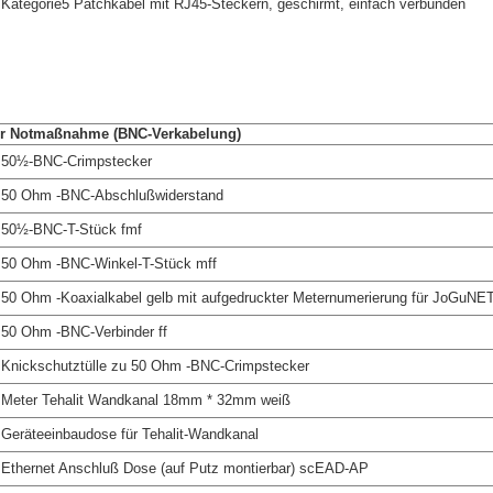
Kategorie5 Patchkabel mit RJ45-Steckern, geschirmt, einfach verbunden
zur Notmaßnahme (BNC-Verkabelung)
50½-BNC-Crimpstecker
50 Ohm -BNC-Abschlußwiderstand
50½-BNC-T-Stück fmf
50 Ohm -BNC-Winkel-T-Stück mff
50 Ohm -Koaxialkabel gelb mit aufgedruckter Meternumerierung für JoGuNE
50 Ohm -BNC-Verbinder ff
Knickschutztülle zu 50 Ohm -BNC-Crimpstecker
Meter Tehalit Wandkanal 18mm * 32mm weiß
Geräteeinbaudose für Tehalit-Wandkanal
Ethernet Anschluß Dose (auf Putz montierbar) scEAD-AP