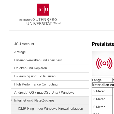
Zum
Johannes
Inhalt
Gutenberg-
springen
Universität
Mainz
Preislis
JGU-Account
Anträge
Dateien verwalten und speichern
Drucken und Kopieren
E-Learning und E-Klausuren
Länge
High Performance Computing
Materialien z
2 Meter
Android / iOS / macOS / Unix / Windows
3 Meter
Internet und Netz-Zugang
5 Meter
ICMP-Ping in der Windows-Firewall erlauben