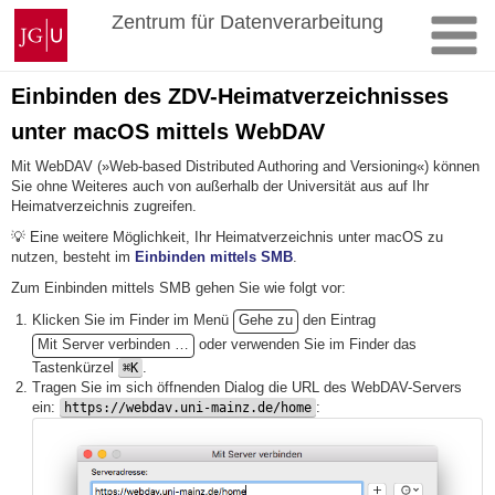
Zum
Johannes
Zentrum für Datenverarbeitung
Inhalt
Gutenberg-
springen
Universität
Mainz
Einbinden des ZDV-Heimatverzeichnisses
unter macOS mittels WebDAV
Mit WebDAV (»Web-based Distributed Authoring and Versioning«) können
Sie ohne Weiteres auch von außerhalb der Universität aus auf Ihr
Heimatverzeichnis zugreifen.
💡 Eine weitere Möglichkeit, Ihr Heimatverzeichnis unter macOS zu
nutzen, besteht im
Einbinden mittels SMB
.
Zum Einbinden mittels SMB gehen Sie wie folgt vor:
Klicken Sie im Finder im Menü
Gehe zu
den Eintrag
Mit Server verbinden …
oder verwenden Sie im Finder das
Tastenkürzel
.
⌘K
Tragen Sie im sich öffnenden Dialog die URL des WebDAV-Servers
ein:
:
https://webdav.uni-mainz.de/home