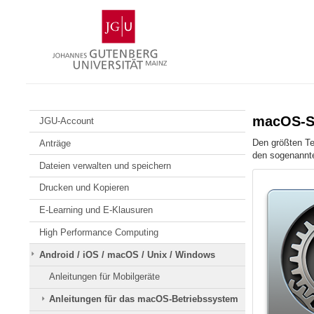
Zum
Johannes
Inhalt
Gutenberg-
springen
Universität
Mainz
macOS-Sy
JGU-Account
Den größten Te
Anträge
den sogenannt
Dateien verwalten und speichern
Drucken und Kopieren
E-Learning und E-Klausuren
High Performance Computing
Android / iOS / macOS / Unix / Windows
Anleitungen für Mobilgeräte
Anleitungen für das macOS-Betriebssystem