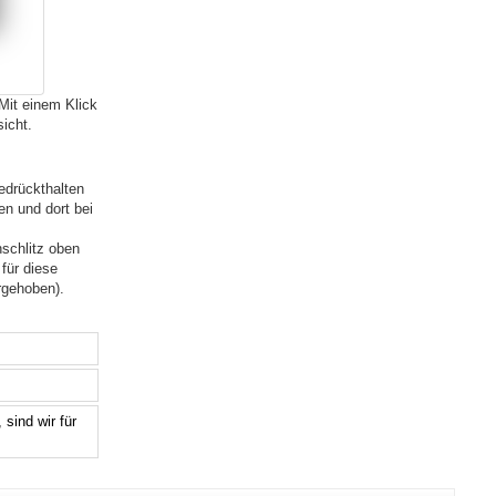
Mit einem Klick
icht.
edrückthalten
en und dort bei
schlitz oben
 für diese
rgehoben).
 sind wir für