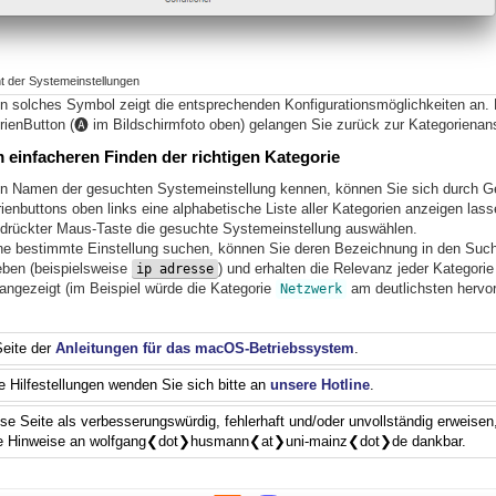
t der Systemeinstellungen
ein solches Symbol zeigt die entsprechenden Konfigurationsmöglichkeiten an. 
rienButton (🅐 im Bildschirmfoto oben) gelangen Sie zurück zur Kategorienans
 einfacheren Finden der richtigen Kategorie
en Namen der gesuchten Systemeinstellung kennen, können Sie sich durch G
ienbuttons oben links eine alphabetische Liste aller Kategorien anzeigen lass
edrückter Maus-Taste die gesuchte Systemeinstellung auswählen.
ine bestimmte Einstellung suchen, können Sie deren Bezeichnung in den Such
eben (beispielsweise
) und erhalten die Relevanz jeder Kategorie
ip adresse
 angezeigt (im Beispiel würde die Kategorie
am deutlichsten hervo
Netzwerk
Seite der
Anleitungen für das macOS-Betriebssystem
.
le Hilfestellungen wenden Sie sich bitte an
unsere Hotline
.
ese Seite als verbesserungswürdig, fehlerhaft und/oder unvollständig erweisen,
e Hinweise an wolfgang❮dot❯husmann❮at❯uni-mainz❮dot❯de dankbar.