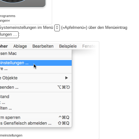
Programms
ungen«
 Systemeinstellungen im Menü

(»Apfelmenü«) über den Menüeintrag
llungen …
:
meinstellungen