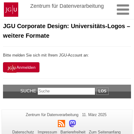
Zum
Johannes
Zentrum für Datenverarbeitung
Inhalt
Gutenberg-
springen
Universität
Mainz
JGU Corporate Design: Universitäts-Logos –
weitere Formate
Bitte melden Sie sich mit Ihrem JGU-Account an:
Anmelden
SUCHE
LOS
Zusätzliche
Seiten-
Letzte
Zentrum für Datenverarbeitung
11. März 2025
Name:
Aktualisierung:
Informationen
RSS
Mastodon
zu
Datenschutz
Impressum
Barrierefreiheit
Zum Seitenanfang
dieser