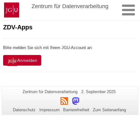
Zum
Johannes
Zentrum für Datenverarbeitung
Inhalt
Gutenberg-
springen
Universität
Mainz
ZDV-Apps
Bitte melden Sie sich mit Ihrem JGU-Account an:
Anmelden
Zusätzliche
Seiten-
Letzte
Zentrum für Datenverarbeitung
2. September 2025
Name:
Aktualisierung:
Informationen
RSS
Mastodon
zu
Datenschutz
Impressum
Barrierefreiheit
Zum Seitenanfang
dieser
Seite