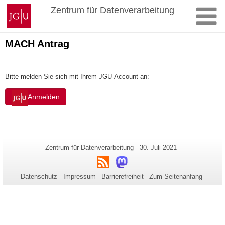
Zum
Johannes
Zentrum für Datenverarbeitung
Inhalt
Gutenberg-
springen
Universität
Mainz
MACH Antrag
Bitte melden Sie sich mit Ihrem JGU-Account an:
Anmelden
Zusätzliche
Seiten-
Letzte
Zentrum für Datenverarbeitung
30. Juli 2021
Name:
Aktualisierung:
Informationen
RSS
Mastodon
zu
Datenschutz
Impressum
Barrierefreiheit
Zum Seitenanfang
dieser
Seite