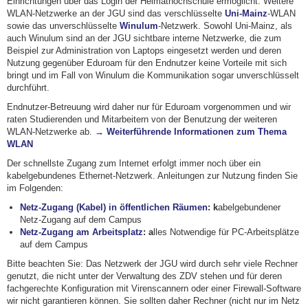
Einrichtungen über das Login der Heimathochschule ermöglicht. Weitere
WLAN-Netzwerke an der JGU sind das verschlüsselte
Uni-Mainz
-WLAN
sowie das unverschlüsselte
Winulum
-Netzwerk. Sowohl Uni-Mainz, als
auch Winulum sind an der JGU sichtbare interne Netzwerke, die zum
Beispiel zur Administration von Laptops eingesetzt werden und deren
Nutzung gegenüber Eduroam für den Endnutzer keine Vorteile mit sich
bringt und im Fall von Winulum die Kommunikation sogar unverschlüsselt
durchführt.
Endnutzer-Betreuung wird daher nur für Eduroam vorgenommen und wir
raten Studierenden und Mitarbeitern von der Benutzung der weiteren
WLAN-Netzwerke ab.
→ Weiterführende Informationen zum Thema
WLAN
Der schnellste Zugang zum Internet erfolgt immer noch über ein
kabelgebundenes Ethernet-Netzwerk. Anleitungen zur Nutzung finden Sie
im Folgenden:
Netz-Zugang (Kabel) in öffentlichen Räumen
: k
abelgebundener
Netz-Zugang auf dem Campus
Netz-Zugang am Arbeitsplatz
: a
lles Notwendige für PC-Arbeitsplätze
auf dem Campus
Bitte beachten Sie: Das Netzwerk der JGU wird durch sehr viele Rechner
genutzt, die nicht unter der Verwaltung des ZDV stehen und für deren
fachgerechte Konfiguration mit Virenscannern oder einer Firewall-Software
wir nicht garantieren können. Sie sollten daher Rechner (nicht nur im Netz