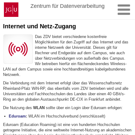
Zum
Johannes
Zentrum für Datenverarbeitung
Inhalt
Gutenberg-
springen
Universität
Mainz
Internet und Netz-Zugang
Das ZDV bietet verschiedene kostenfreie
Möglichkeiten für den Zugriff auf das Internet und das
interne Netzwerk der Universität. Dieses gilt für
Rechner und Endgeräte auf dem Campus, wie auch
über Netzverbindungen von außerhalb des Campus.
Wir betreiben hierfür ein flächendeckendes Wireless-
LAN auf dem Campus sowie eine hochbandbreitiges kabelgebundenes
Netzwerk.
Die Verbindung mit dem Internet erfolgt über das Wissenschaftsnetz
Rheinland-Pfalz WiN-RP, das ebenfalls vom ZDV betrieben wird und alle
Universitäten und Fachhochschulen des Landes über einen 40 GBit/s-
Ring an den globalen Austauschpunkt DE-CIX in Frankfurt anbindet.
Die Nutzung des
WLAN
sollte über ein Login über Eduroam erfolgen:
Eduroam
:
WLAN im Hochschulverbund (verschlüsselt)
Eduroam (Education Roaming) ist eine von hunderten Hochschulen
getragene Initiative, die eine weltweite Internet-Nutzung an akademischen