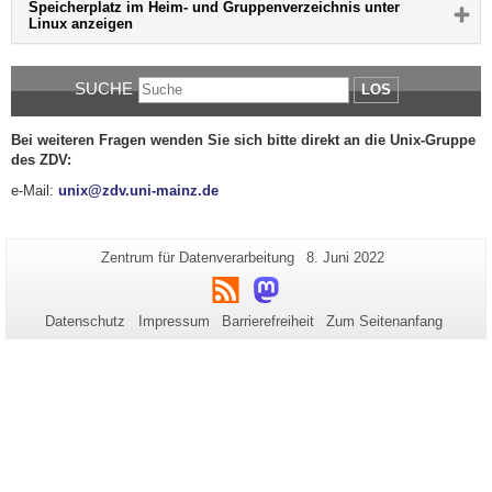
Speicherplatz im Heim- und Gruppenverzeichnis unter
um
erweitern
Bitte
Linux anzeigen
Inhalt
bzw.
Button
zu
zu
klicken,
erweitern
reduzieren
um
bzw.
SUCHE
Inhalt
LOS
zu
zu
reduzieren
erweitern
bzw.
Bei weiteren Fragen wenden Sie sich bitte direkt an die Unix-Gruppe
zu
des ZDV:
reduzieren
e-Mail:
unix@zdv.uni-mainz.de
Zusätzliche
Seiten-
Letzte
Zentrum für Datenverarbeitung
8. Juni 2022
Name:
Aktualisierung:
Informationen
RSS
Mastodon
zu
Datenschutz
Impressum
Barrierefreiheit
Zum Seitenanfang
dieser
Seite