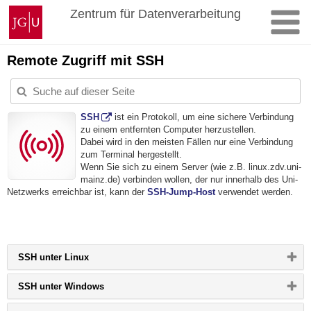
Zum
Johannes
Zentrum für Datenverarbeitung
Inhalt
Gutenberg-
springen
Universität
Mainz
Remote Zugriff mit SSH
SSH
ist ein Protokoll, um eine sichere Verbindung
zu einem entfernten Computer herzustellen.
Dabei wird in den meisten Fällen nur eine Verbindung
zum Terminal hergestellt.
Wenn Sie sich zu einem Server (wie z.B. linux.zdv.uni-
mainz.de) verbinden wollen, der nur innerhalb des Uni-
Netzwerks erreichbar ist, kann der
SSH-Jump-Host
verwendet werden.
Bitte
SSH unter Linux
Button
klicken,
Bitte
SSH unter Windows
um
Button
Inhalt
klicken,
zu