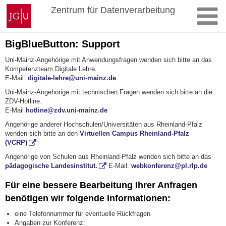
Zum
Johannes
Zentrum für Datenverarbeitung
Inhalt
Gutenberg-
springen
Universität
Mainz
BigBlueButton: Support
Uni-Mainz-Angehörige mit Anwendungsfragen wenden sich bitte an das
Kompetenzteam Digitale Lehre.
E-Mail:
digitale-lehre@uni-mainz.de
Uni-Mainz-Angehörige mit technischen Fragen wenden sich bitte an die
ZDV-Hotline.
E-Mail
hotline@zdv.uni-mainz.de
Angehörige anderer Hochschulen/Universitäten aus Rheinland-Pfalz
wenden sich bitte an den
Virtuellen Campus Rheinland-Pfalz
(VCRP)
Angehörige von Schulen aus Rheinland-Pfalz wenden sich bitte an das
pädagogische Landesinstitut.
E-Mail:
webkonferenz@pl.rlp.de
Für eine bessere Bearbeitung Ihrer Anfragen
benötigen wir folgende Informationen:
eine Telefonnummer für eventuelle Rückfragen
Angaben zur Konferenz: