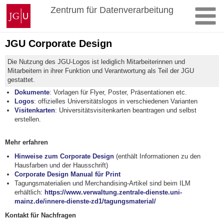
Zum
Johannes
Zentrum für Datenverarbeitung
Inhalt
Gutenberg-
springen
Universität
Mainz
JGU Corporate Design
Die Nutzung des JGU-Logos ist lediglich Mitarbeiterinnen und
Mitarbeitern in ihrer Funktion und Verantwortung als Teil der JGU
gestattet.
Dokumente
: Vorlagen für Flyer, Poster, Präsentationen etc.
Logos
: offizielles Universitätslogos in verschiedenen Varianten
Visitenkarten
: Universitätsvisitenkarten beantragen und selbst
erstellen.
Mehr erfahren
Hinweise zum Corporate Design
(enthält Informationen zu den
Hausfarben und der Hausschrift)
Corporate Design Manual für Print
Tagungsmaterialien und Merchandising-Artikel sind beim ILM
erhältlich:
https://www.verwaltung.zentrale-dienste.uni-
mainz.de/innere-dienste-zd1/tagungsmaterial/
Kontakt für Nachfragen