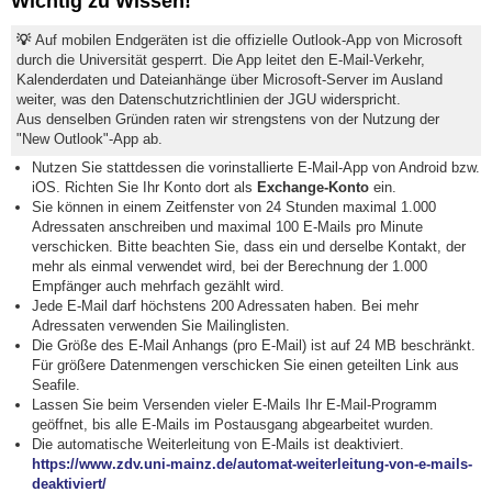
Wichtig zu Wissen!
💡
Auf mobilen Endgeräten ist die offizielle Outlook-App von Microsoft
durch die Universität gesperrt. Die App leitet den E-Mail-Verkehr,
Kalenderdaten und Dateianhänge über Microsoft-Server im Ausland
weiter, was den Datenschutzrichtlinien der JGU widerspricht.
Aus denselben Gründen raten wir strengstens von der Nutzung der
"New Outlook"-App ab.
Nutzen Sie stattdessen die vorinstallierte E-Mail-App von Android bzw.
iOS. Richten Sie Ihr Konto dort als
Exchange-Konto
ein.
Sie können in einem Zeitfenster von 24 Stunden maximal 1.000
Adressaten anschreiben und maximal 100 E-Mails pro Minute
verschicken. Bitte beachten Sie, dass ein und derselbe Kontakt, der
mehr als einmal verwendet wird, bei der Berechnung der 1.000
Empfänger auch mehrfach gezählt wird.
Jede E-Mail darf höchstens 200 Adressaten haben. Bei mehr
Adressaten verwenden Sie Mailinglisten.
Die Größe des E-Mail Anhangs (pro E-Mail) ist auf 24 MB beschränkt.
Für größere Datenmengen verschicken Sie einen geteilten Link aus
Seafile.
Lassen Sie beim Versenden vieler E-Mails Ihr E-Mail-Programm
geöffnet, bis alle E-Mails im Postausgang abgearbeitet wurden.
Die automatische Weiterleitung von E-Mails ist deaktiviert.
https://www.zdv.uni-mainz.de/automat-weiterleitung-von-e-mails-
deaktiviert/