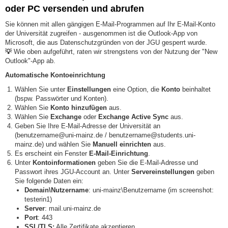
oder PC versenden und abrufen
Sie können mit allen gängigen E-Mail-Programmen auf Ihr E-Mail-Konto
der Universität zugreifen - ausgenommen ist die Outlook-App von
Microsoft, die aus Datenschutzgründen von der JGU gesperrt wurde.
💡
Wie oben aufgeführt, raten wir strengstens von der Nutzung der "New
Outlook"-App ab.
Automatische Kontoeinrichtung
Wählen Sie unter
Einstellungen
eine Option, die
Konto
beinhaltet
(bspw. Passwörter und Konten).
Wählen Sie
Konto hinzufügen
aus.
Wählen Sie
Exchange
oder
Exchange Active Sync
aus.
Geben Sie Ihre E-Mail-Adresse der Universität an
(benutzername@uni-mainz.de / benutzername@students.uni-
mainz.de) und wählen Sie
Manuell einrichten
aus.
Es erscheint ein Fenster
E-Mail-Einrichtung
.
Unter
Kontoinformationen
geben Sie die E-Mail-Adresse und
Passwort ihres JGU-Account an. Unter
Servereinstellungen
geben
Sie folgende Daten ein:
Domain\Nutzername
: uni-mainz\Benutzername (im screenshot:
testerin1)
Server
: mail.uni-mainz.de
Port
: 443
SSL/TLS:
Alle Zertifikate akzeptieren