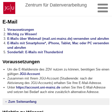
Zum
Johannes
Zentrum für Datenverarbeitung
Inhalt
Gutenberg-
springen
Universität
Mainz
E-Mail
Voraussetzungen
Wichtig zu Wissen!
E-Mails über Webmail (mail.uni-mainz.de) versenden und abrufen
E-Mails mit Smartphone*, iPhone, Tablet, Mac oder PC versenden
und abrufen
Sonderfall: E-Mails mit Thunderbird
Voraussetzungen
Um die E-Maildienste des ZDV nutzen zu können, benötigen Sie einen
gültigen
JGU-Account
.
Zusammen mit Ihrem JGU-Account (Studierende: nach der
Aktivierung des JGU-Accounts) erhalten Sie Ihre E-Mail-Adresse.
Unter
https://account.uni-mainz.de
sehen Sie Ihre E-Mail-Adresse
und setzen bei Bedarf auch eine zusätzlich alternative Adresse.
Zum Seitenanfang