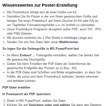
Wissenswertes zur Poster-Erstellung
Der Posterdruck erfolgt erst ab einer Größe von A2.
Gestalten Sie Ihr Poster in der von Ihnen gewünschten Größe und
fertigen Sie einen Probedruck auf Ihrem Drucker (in A4 oder A3) an,
um Tippfehler, Formatierungsfehler u.a. im Vorfeld zu vermeiden.
Unser Posterdruck-Programm akzeptiert außer PDF- auch Tiff-, JPG-
oder PNG-Dateien.
Wir drucken stufenlos bis 1,25m Breite in beliebiger Länge aus.
Senden Sie uns Ihre Datei über unser
Webformular
.
So legen Sie die Seitengröße in MS PowerPoint fest
Im Menü
Entwurf
→ Foliengröße einstellen, wählen Sie bereits hier
die gewünschte Druckgröße.
Geben Sie beim Erstellen der PDF-Datei als Seitenformat die
gewünschte Endgröße des Posters an (z.Bsp.: A0).
In der PDF-Datei sind Schriften und Bilder eingebunden, so dass Sie
Fehler, die sonst erst beim Posterdruck auftreten, bereits erkennen
und beheben können.
PDF-Datei erstellen
In Powerpoint als PDF speichern
Direkt in MS PowerPoint: wählen Sie Datei.
Klicken Sie auf
Speichern unter und wählen
Sie dann den Dateityp