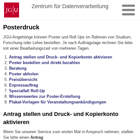
Zum
Johannes
Zentrum für Datenverarbeitung
Inhalt
Gutenberg-
springen
Universität
Mainz
Posterdruck
JGU-Angehörige können Poster und Roll Ups im Rahmen von Studium,
Forschung oder Lehre bestellen. Je nach Auftragslage rechnen Sie bitte
mit einer Bearbeitungszeit von mehreren Tagen.
Antrag stellen und Druck- und Kopierkonto aktivieren
Poster bestellen und direkt bezahlen
Beratung
Poster abholen
Preisübersicht
Expressauftrag
Spezialfall Roll-Up
Wissenswertes zur Poster-Erstellung
Plakat-Vorlagen für Veranstaltungsankündigungen
Antrag stellen und Druck- und Kopierkonto
aktivieren
Wenn Sie unseren Service zum ersten Mal in Anspruch nehmen, stellen
Sie bitte einen
Antrag
: