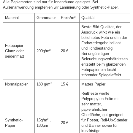
Alle Papiersorten sind nur für Innenräume geeignet. Bei
Außenanwendung empfehlen wir Laminierung oder Synthetic-Paper.
Material
Grammatur
Preis/m²
Qualität
Beste Bild-Qualität, der
Ausdruck wirkt wie ein
belichtetes Foto und in der
Farbwiedergabe brillant
Fotopapier
und lichtbeständig
Glanz oder
200g/m²
20 €
Bei ungünstigen
seidenmatt
Beleuchtungsverhältnissen
entsteht beim glänzenden
Fotopapier ein leicht
störender Spiegeleffekt.
Normalpapier
180 g/m²
15 €
Mattes Papier
Reißfeste weiße
Polypropylen Folie mit
sehr matter,
papierähnlicher
Oberfläche, gut geeignet
Synthetic-
15g/m² ,
für Poster, Roll-Up-Ständer
20 €
Paper
180µm
und Banner sowie für
kurzfristige