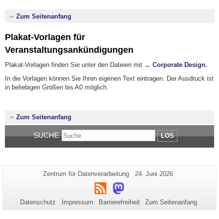
Zum Seitenanfang
Plakat-Vorlagen für
Veranstaltungsankündigungen
Plakat-Vorlagen finden Sie unter den Dateien mit →
Corporate Design.
In die Vorlagen können Sie Ihren eigenen Text eintragen. Der Ausdruck ist
in beliebigen Größen bis A0 möglich.
Zum Seitenanfang
SUCHE
LOS
Zusätzliche
Seiten-
Letzte
Zentrum für Datenverarbeitung
24. Juni 2026
Name:
Aktualisierung:
Informationen
RSS
Mastodon
zu
Datenschutz
Impressum
Barrierefreiheit
Zum Seitenanfang
dieser
Seite