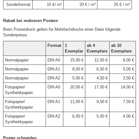
Sonderformat
15 €/ m²
20 € / m²
25 € / m²
Rabatt bei mehreren Postern
Beim Posterdruck gelten für Mehrfachdrucke einer Datei folgende
Sonderpreise:
Format
1
ab 4
ab 10
Exemplar
Exemplare
Exemplare
Normalpapier
DIN A0
15,00 €
12,00 €
9,00 €
Normalpapier
DIN A1
8,00 €
6,50 €
5,00 €
Normalpapier
DIN A2
5,00 €
4,50 €
3,50 €
Fotopapier/
DIN A0
20,00 €
17,00 €
14,00 €
Synthetikpapier
Fotopapier/
DIN A1
11,00 €
9,50 €
7,50 €
Synthetikpapier
Fotopapier/
DIN A2
6,00 €
5,00 €
4,00 €
Synthetikpapier
Poster schneiden