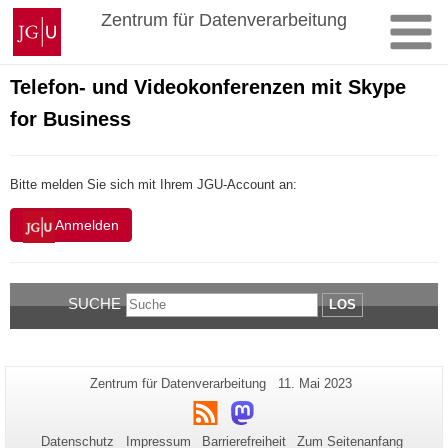
Zum
Johannes
Zentrum für Datenverarbeitung
Inhalt
Gutenberg-
springen
Universität
Mainz
Telefon- und Videokonferenzen mit Skype
for Business
Bitte melden Sie sich mit Ihrem JGU-Account an:
Anmelden
SUCHE
LOS
Zusätzliche
Seiten-
Letzte
Zentrum für Datenverarbeitung
11. Mai 2023
Name:
Aktualisierung:
Informationen
RSS
Mastodon
zu
Datenschutz
Impressum
Barrierefreiheit
Zum Seitenanfang
dieser