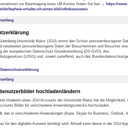
ormationen zur Beantragung eines UB-Kontos finden Sie hier →
https://www.
e/de/faq#wie-erhalte-ich-einen-bibliotheksausweis
.
nanfang
tzerklärung
utenberg-Universität Mainz (JGU) nimmt den Schutz personenbezogener Date
d verarbeiten personenbezogene Daten der Besucherinnen und Besucher uns
ng der europäischen Datenschutz-Grundverordnung (DS-GVO), des
hutzgesetzes (LDSG) und, soweit zutreffend, auch des Bundesdatenschutzg
 Datenschutzerklärung
nanfang
Benutzerbilder hochladen/ändern
und Inhaberin eines JGU-Accounts der Universität Mainz hat die Möglichkeit, 
ccounts Bilder für verschiedene Anwendungszwecke hochzuladen.
d
, das in verschiedenen Anwendungen (bspw. Skype for Business, Outlook,
das für den digitalen Ausweis benötigt wird. Aktuell kann dieser in der JGU-Ap