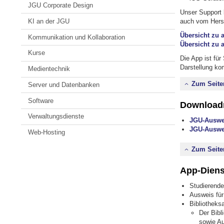
JGU Corporate Design
Unser Support k
KI an der JGU
auch vom Herst
Übersicht zu 
Kommunikation und Kollaboration
Übersicht zu 
Kurse
Die App ist für
Darstellung k
Medientechnik
Zum Seite
Server und Datenbanken
Software
Download
Verwaltungsdienste
JGU-Auswei
JGU-Auswe
Web-Hosting
Zum Seite
App-Diens
Studierend
Ausweis für
Bibliotheks
Der Bibl
sowie Au