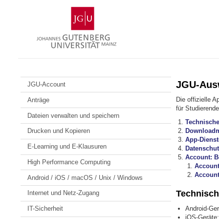
Zum
Johannes
Inhalt
Gutenberg-
springen
Universität
Mainz
JGU-Aus
JGU-Account
Die offizielle 
Anträge
für Studierende
Dateien verwalten und speichern
Technische
Downloadm
Drucken und Kopieren
App-Dienst
E-Learning und E-Klausuren
Datenschut
Account: B
High Performance Computing
Account
Account
Android / iOS / macOS / Unix / Windows
Technisch
Internet und Netz-Zugang
Android-Ger
IT-Sicherheit
iOS-Geräte: