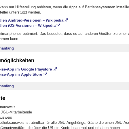
ann nur Hilfestellung anbieten, wenn die Apps auf Betriebssystemen installier
eller unterstützt werden.
allen Android-Versionen – Wikipedia
allen iOS-Versionen – Wikipedia
 Smartphones optimiert. Das bedeutet, dass es auf anderen Geräten zu einer 
ommen kann.
nanfang
möglichkeiten
se-App im Google Playstore
ise-App im Apple Store
nanfang
te
enausweis
 JGU-Mitarbeitende
ausweis
iotheksausweis ist abrufbar für alle JGU-Angehörige, Gäste die einen JGU-Ac
ßeruniversitäre, die über die UB ein Konto beantragt und erhalten haben.